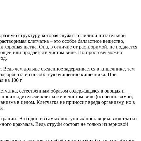
бразную структуру, которая служит отличной питательной
растворимая клетчатка – это особое балластное вещество,
 хорошая щетка. Она, в отличие от растворимой, не поддается
вощей или продается в чистом виде. По-простому можно
од.
. Ведь чем дольше съеденное задерживается в кишечнике, тем
и адсорбента и способствуя очищению кишечника. При
л на 100 г.
летчатка, естественным образом содержащаяся в овощах и
 производителями клетчатки в чистом виде (особенно зимой,
анизма в целом. Клетчатка не приносит вреда организму, но в
та.
трации. Это один из самых доступных поставщиков клетчатки
ого крахмала. Ведь отруби состоят не только из зерновой
пищевыми волокнами, отрубей нужно съесть больше по объему.