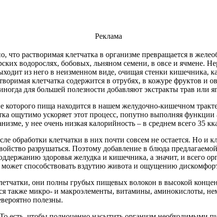
Реклама
, что растворимая клетчатка в организме превращается в желео
ских водорослях, бобовых, льняном семени, в овсе и ячмене. Не
ходит из него в неизменном виде, очищая стенки кишечника, как
оримая клетчатка содержится в отрубях, в кожуре фруктов и о
иногда для большей полезности добавляют экстракты трав или яг
ие которого пища находится в нашем желудочно-кишечном тракте
атка ощутимо ускоряет этот процесс, попутно выполняя функци
изме, у нее очень низкая калорийность – в среднем всего 35 кка
е обработки клетчатки в них почти совсем не остается. Но и к
войство разрушаться. Поэтому добавление в блюда предлагаемой
оддержанию здоровья желудка и кишечника, а значит, и всего орг
тки может способствовать вздутию живота и ощущению дискомфор
летчатки, они полны грубых пищевых волокон в высокой концен
ся также микро- и макроэлементы, витамины, аминокислоты, немн
евероятно полезны.
й. То есть, чтобы полноценно насытить организм необходимыми 