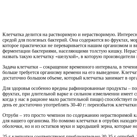
Клетчатка делится на растворимую и нерастворимую. Интересно
средой для полезных бактерий. Она содержится во фруктах, мор
которое практически не переваривается нашим организмом и вы
ферментации бактериями, населяющими толстую кишку. Нераств
назвать такую клетчатку «шелухой», в которую производители 
Задача клетчатки – сокращение временного интервала, в течен
больше требуется организму времени на его выведение. Клетч
достаточно большом объеме, который клетчатка занимает в орган
Для здоровья особенно вредны рафинированные продукты – посл
фруктах, при длительной варке и сильном измельчении имеет с
когда у нас в рационе мало растительной пищи) способствует п
день ее достаточно употреблять 30-40 г: переизбыток клетча
Отруби – это просто чемпион по содержанию нерастворимой к
для нашего организма. Но помимо клетчатки в отрубях находят
оболочки, но и из остатков муки и зародышей зерна, которые н
25 г клетчатки соответствуют приблизительно 30-35 г отрубе