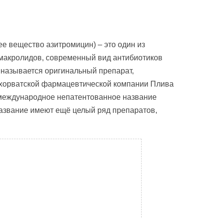
е вещество азитромицин) – это один из
 макролидов, современный вид антибиотиков
к называется оригинальный препарат,
хорватской фармацевтической компании Плива
о международное непатентованное название
азвание имеют ещё целый ряд препаратов,