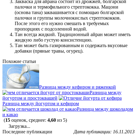
Закваска для айрана состоит из дрожжей, болгарской
палочки и термофильного стрептококка. Мацони
(основа тана) заквашивается с помощью болгарской
палочки и группы молочнокислых стрептококков.
После этого его нужно смешать в требуемых
пропорциях с подсоленной водой.
Тан всегда жидкий. Традиционный айран может иметь
жидкую либо густую консистенцию.
Тан может быть газированным и содержать вкусовые
добавки (пряные травы, огурец).
Похожие статьи
Разница между кефиром и ряженкой
Разница между
йогуртом и простоквашей
Разница между йогуртом и кефиром
Разница между шоколадом
и какао
(
15
оценок, среднее:
4,60
из 5)
Загрузка...
Последние публикации
Дата публикации: 16.11.2013