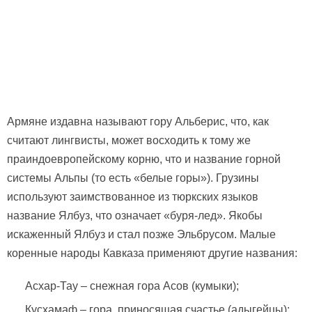
Армяне издавна называют гору Альберис, что, как
считают лингвисты, может восходить к тому же
праиндоевропейскому корню, что и название горной
системы Альпы (то есть «белые горы»). Грузины
используют заимствованное из тюркских языков
название Ялбуз, что означает «буря-лед». Якобы
искаженный Ялбуз и стал позже Эльбрусом. Малые
коренные народы Кавказа применяют другие названия:
Асхар-Тау – снежная гора Асов (кумыки);
Кусхамаф – гора, приносящая счастье (адыгейцы);