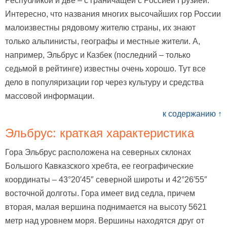
Республикой и две – с граничащей с Россией Грузией.
Интересно, что названия многих высочайших гор России
малоизвестны рядовому жителю страны, их знают
только альпинисты, географы и местные жители. А,
например, Эльбрус и Казбек (последний – только
седьмой в рейтинге) известны очень хорошо. Тут все
дело в популяризации гор через культуру и средства
массовой информации.
к содержанию ↑
Эльбрус: краткая характеристика
Гора Эльбрус расположена на северных склонах
Большого Кавказского хребта, ее географические
координаты – 43°20′45″ северной широты и 42°26′55″
восточной долготы. Гора имеет вид седла, причем
вторая, малая вершина поднимается на высоту 5621
метр над уровнем моря. Вершины находятся друг от