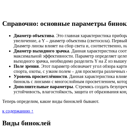
Справочно: основные параметры бинок
Диаметр объектива
. Это главная характеристика прибор
увеличение, а Y – диаметр объектива (светосила). Первы
Диаметр линзы влияет на сбор света и, соответственно, н
Диаметр выходного зрачка
. Данная характеристика соот
максимальной эффективности. Параметр определяет целе
выходного зрачка, необходимо разделить Y на Z из выше
Поле зрения
. Этот параметр обозначает угол обзора кар
спорта, охоты, с узким полем – для просмотра различных
Уровень просветлённости
. Данная характеристика влия
бинокль с линзами с многослойным просветлением, котор
Дополнительные параметры
. Стремясь создать безупр
устойчивость, влагостойкость, защита от образования кон
Теперь определим, какие виды биноклей бывают.
к содержанию ↑
Виды биноклей