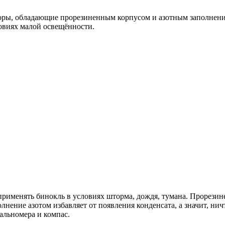
боры, обладающие прорезиненным корпусом и азотным заполнени
ловиях малой освещённости.
применять бинокль в условиях шторма, дождя, тумана. Прорезине
лнение азотом избавляет от появления конденсата, а значит, ни
альномера и компас.