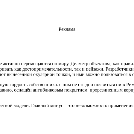
Реклама
активно перемещаются по миру. Диаметр объектива, как правило
ивать как достопримечательности, так и пейзажи. Разработчик
т вынесенной окулярной точкой, и ими можно пользоваться в о
щую гордость собственника: с ним не стыдно появиться ни в Ри
авило, оснащён антибликовым покрытием, прорезиненным корпу
кретной модели. Главный минус – это невозможность применения