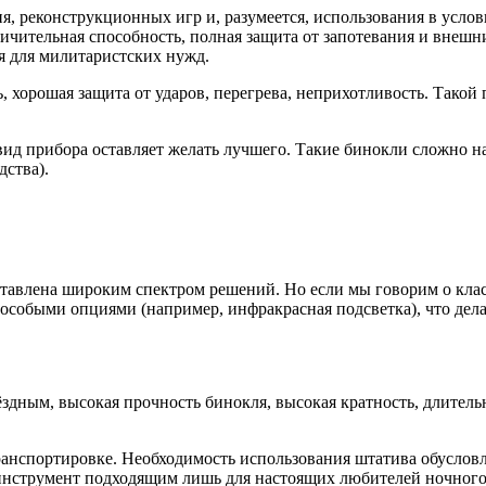
, реконструкционных игр и, разумеется, использования в услов
личительная способность, полная защита от запотевания и внеш
я для милитаристских нужд.
, хорошая защита от ударов, перегрева, неприхотливость. Такой
вид прибора оставляет желать лучшего. Такие бинокли сложно на
дства).
ставлена широким спектром решений. Но если мы говорим о клас
, особыми опциями (например, инфракрасная подсветка), что де
звёздным, высокая прочность бинокля, высокая кратность, длит
транспортировке. Необходимость использования штатива обусло
 инструмент подходящим лишь для настоящих любителей ночного