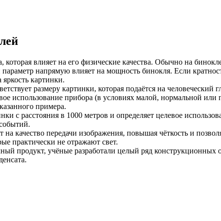
лей
а, которая влияет на его физические качества. Обычно на бинокл
й параметр напрямую влияет на мощность бинокля. Если кратност
а яркость картинки.
ветствует размеру картинки, которая подаётся на человеческий г
вое использование прибора (в условиях малой, нормальной или
указанного примера.
тинки с расстояния в 1000 метров и определяет целевое использ
 событий.
ет на качество передачи изображения, повышая чёткость и позвол
ые практически не отражают свет.
ечный продукт, учёные разработали целый ряд конструкционных о
денсата.