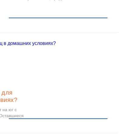
Читать
 для
овиях?
 на юг с
 Оставшиеся
Читать