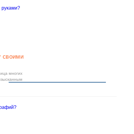
у своими
ница многих
 изысканным
Читать