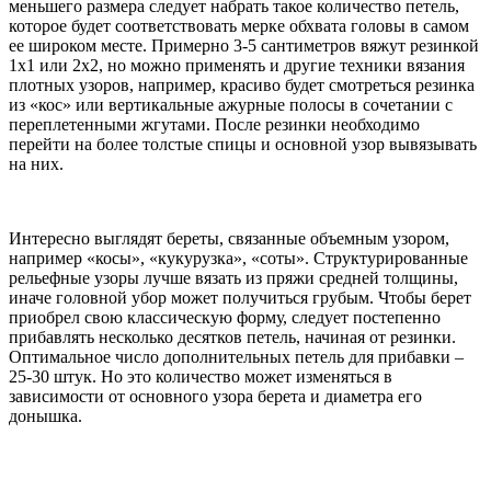
меньшего размера следует набрать такое количество петель,
которое будет соответствовать мерке обхвата головы в самом
ее широком месте. Примерно 3-5 сантиметров вяжут резинкой
1х1 или 2х2, но можно применять и другие техники вязания
плотных узоров, например, красиво будет смотреться резинка
из «кос» или вертикальные ажурные полосы в сочетании с
переплетенными жгутами. После резинки необходимо
перейти на более толстые спицы и основной узор вывязывать
на них.
Интересно выглядят береты, связанные объемным узором,
например «косы», «кукурузка», «соты». Структурированные
рельефные узоры лучше вязать из пряжи средней толщины,
иначе головной убор может получиться грубым. Чтобы берет
приобрел свою классическую форму, следует постепенно
прибавлять несколько десятков петель, начиная от резинки.
Оптимальное число дополнительных петель для прибавки –
25-30 штук. Но это количество может изменяться в
зависимости от основного узора берета и диаметра его
донышка.