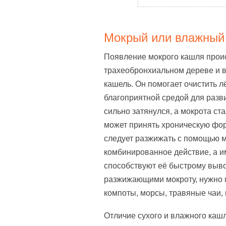
Мокрый или влажный
Появление мокрого кашля проис
трахеобронхиальном дереве и в
кашель. Он помогает очистить л
благоприятной средой для разв
сильно затянулся, а мокрота ста
может принять хроническую фор
следует разжижать с помощью м
комбинированное действие, а и
способствуют её быстрому выво
разжижающими мокроту, нужно п
компоты, морсы, травяные чаи,
Отличие сухого и влажного кашл