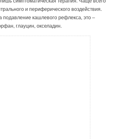
го лишь симптоматическая терапия. Чаще всего
трального и периферического воздействия.
 подавление кашлевого рефлекса, это –
рфан, глауцин, окселадин.