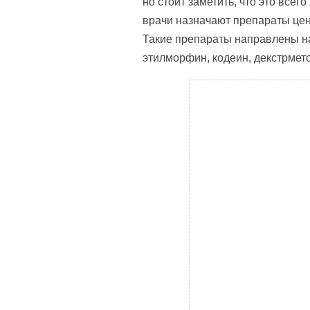
но стоит заметить, что это все
врачи назначают препараты цен
Такие препараты направлены на
этилморфин, кодеин, декстрмето