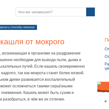
ания и способы лечения
 кашля от мокрого
П
От
я, возникающая в организме на раздражение
От
ршенно необходим для вывода пыли, дыма и
Ра
ыхательных путей. Если кашель своевременно
ци
 надолго, так как мокрота станет более вязкой.
ьном древе развивается воспалительный
 может осложниться такими серьёзными
и пневмония. Кашель может быть сухим и
 разобраться, в чём же их отличие.