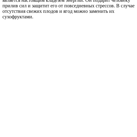
является настоящим кладезем энергии. Он подарит человеку
прилив сил и защитит его от повседневных стрессов. В случае
отсутствия свежих плодов и ягод можно заменить их
сухофруктами.