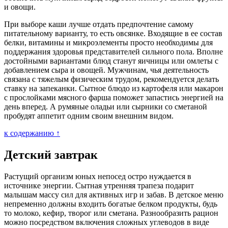
и овощи.
При выборе каши лучше отдать предпочтение самому
питательному варианту, то есть овсянке. Входящие в ее состав
белки, витамины и микроэлементы просто необходимы для
поддержания здоровья представителей сильного пола. Вполне
достойными вариантами блюд станут яичницы или омлеты с
добавлением сыра и овощей. Мужчинам, чья деятельность
связана с тяжелым физическим трудом, рекомендуется делать
ставку на запеканки. Сытное блюдо из картофеля или макарон
с прослойками мясного фарша поможет запастись энергией на
день вперед. А румяные оладьи или сырники со сметаной
пробудят аппетит одним своим внешним видом.
к содержанию ↑
Детский завтрак
Растущий организм юных непосед остро нуждается в
источнике энергии. Сытная утренняя трапеза подарит
малышам массу сил для активных игр и забав. В детское меню
непременно должны входить богатые белком продукты, будь
то молоко, кефир, творог или сметана. Разнообразить рацион
можно посредством включения сложных углеводов в виде