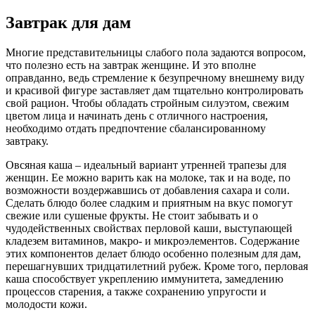
Завтрак для дам
Многие представительницы слабого пола задаются вопросом,
что полезно есть на завтрак женщине. И это вполне
оправданно, ведь стремление к безупречному внешнему виду
и красивой фигуре заставляет дам тщательно контролировать
свой рацион. Чтобы обладать стройным силуэтом, свежим
цветом лица и начинать день с отличного настроения,
необходимо отдать предпочтение сбалансированному
завтраку.
Овсяная каша – идеальный вариант утренней трапезы для
женщин. Ее можно варить как на молоке, так и на воде, по
возможности воздержавшись от добавления сахара и соли.
Сделать блюдо более сладким и приятным на вкус помогут
свежие или сушеные фрукты. Не стоит забывать и о
чудодейственных свойствах перловой каши, выступающей
кладезем витаминов, макро- и микроэлементов. Содержание
этих компонентов делает блюдо особенно полезным для дам,
перешагнувших тридцатилетний рубеж. Кроме того, перловая
каша способствует укреплению иммунитета, замедлению
процессов старения, а также сохранению упругости и
молодости кожи.