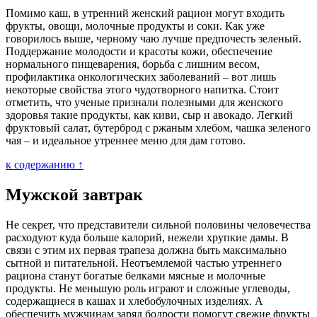
Помимо каш, в утренний женский рацион могут входить
фрукты, овощи, молочные продукты и соки. Как уже
говорилось выше, черному чаю лучше предпочесть зеленый.
Поддержание молодости и красоты кожи, обеспечение
нормального пищеварения, борьба с лишним весом,
профилактика онкологических заболеваний – вот лишь
некоторые свойства этого чудотворного напитка. Стоит
отметить, что ученые признали полезными для женского
здоровья такие продукты, как киви, сыр и авокадо. Легкий
фруктовый салат, бутерброд с ржаным хлебом, чашка зеленого
чая – и идеальное утреннее меню для дам готово.
к содержанию ↑
Мужской завтрак
Не секрет, что представители сильной половины человечества
расходуют куда больше калорий, нежели хрупкие дамы. В
связи с этим их первая трапеза должна быть максимально
сытной и питательной. Неотъемлемой частью утреннего
рациона станут богатые белками мясные и молочные
продукты. Не меньшую роль играют и сложные углеводы,
содержащиеся в кашах и хлебобулочных изделиях. А
обеспечить мужчинам заряд бодрости помогут свежие фрукты