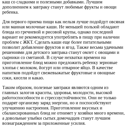
каш со сладкими и полезными добавками. Лучшим
дополнением к завтраку станут любимые фрукты и овощи
ребенка.
Для первого приема пищи как нельзя лучше подойдут овсяная
или манная молочные каши. Не меньшей пользой обладают
блюда из гречневой и рисовой крупы, однако последний
вариант не рекомендуется употреблять в пищу при наличии
проблем с ЖКТ. Сделать каши еще более питательными
позволит добавление фруктов и ягод. Также весьма удачными
решениями для детского завтрака станут омлет с овощами и
сырники со сметаной. В случае нехватки времени на
приготовление блюд можно предложить ребенку зерновые
хлопья с молоком, йогурт или отварное яйцо. В качестве
напитков подойдут свежевыжатые фруктовые и овощные
соки, кисели и какао.
Таким образом, полезные завтраки являются одним из
главных залогов красоты, здоровья, молодости, высокой
работоспособности и стрессоустойчивости. Они не только
подарят организму заряд энергии, но и поспособствуют
улучшению настроения. Приготовление вкусных и
сбалансированных блюд не отнимет у хозяйки много времени,
а довольные улыбки сытых домочадцев станут лучшим
вознаграждением за приложенные усилия.