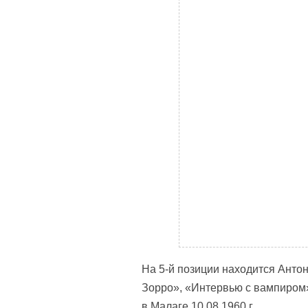
На 5-й позиции находится Анто
Зорро», «Интервью с вампиром»
в Малаге 10.08.1960 г.