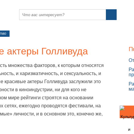
ство
е актеры Голливуда
П
От
ость множества факторов, к которым относятся
Ра
ность, и харизматичность, и сексуальность, и
пр
ые красивые актеры Голливуда заслужили это
Ра
ма
ности в киноиндустрии, ни для кого не
ном мире рейтинги строятся на основании
х сетях, ежегодно проводятся фестивали, на
ые» личности, и в основном это, конечно же,