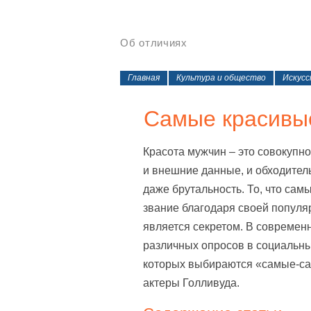
Об отличиях
Главная
Культура и общество
Искус
Самые красивы
Красота мужчин – это совокупн
и внешние данные, и обходитель
даже брутальность. То, что сам
звание благодаря своей популяр
является секретом. В современ
различных опросов в социальны
которых выбираются «самые-сам
актеры Голливуда.