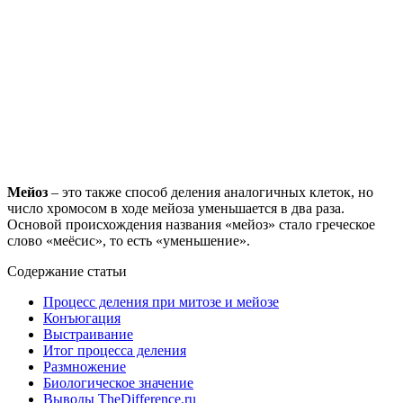
Мейоз
– это также способ деления аналогичных клеток, но
число хромосом в ходе мейоза уменьшается в два раза.
Основой происхождения названия «мейоз» стало греческое
слово «меёсис», то есть «уменьшение».
Содержание статьи
Процесс деления при митозе и мейозе
Конъюгация
Выстраивание
Итог процесса деления
Размножение
Биологическое значение
Выводы TheDifference.ru