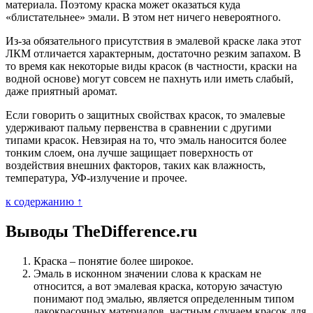
материала. Поэтому краска может оказаться куда
«блистательнее» эмали. В этом нет ничего невероятного.
Из-за обязательного присутствия в эмалевой краске лака этот
ЛКМ отличается характерным, достаточно резким запахом. В
то время как некоторые виды красок (в частности, краски на
водной основе) могут совсем не пахнуть или иметь слабый,
даже приятный аромат.
Если говорить о защитных свойствах красок, то эмалевые
удерживают пальму первенства в сравнении с другими
типами красок. Невзирая на то, что эмаль наносится более
тонким слоем, она лучше защищает поверхность от
воздействия внешних факторов, таких как влажность,
температура, УФ-излучение и прочее.
к содержанию ↑
Выводы TheDifference.ru
Краска – понятие более широкое.
Эмаль в исконном значении слова к краскам не
относится, а вот эмалевая краска, которую зачастую
понимают под эмалью, является определенным типом
лакокрасочных материалов, частным случаем красок для