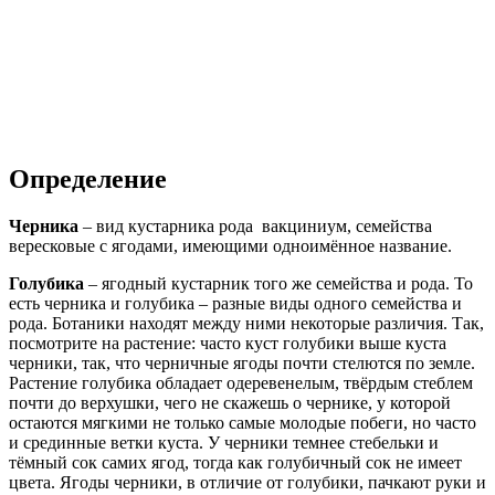
Определение
Черника
– вид кустарника рода вакциниум, семейства
вересковые с ягодами, имеющими одноимённое название.
Голубика
– ягодный кустарник того же семейства и рода. То
есть черника и голубика – разные виды одного семейства и
рода. Ботаники находят между ними некоторые различия. Так,
посмотрите на растение: часто куст голубики выше куста
черники, так, что черничные ягоды почти стелются по земле.
Растение голубика обладает одеревенелым, твёрдым стеблем
почти до верхушки, чего не скажешь о чернике, у которой
остаются мягкими не только самые молодые побеги, но часто
и срединные ветки куста. У черники темнее стебельки и
тёмный сок самих ягод, тогда как голубичный сок не имеет
цвета. Ягоды черники, в отличие от голубики, пачкают руки и