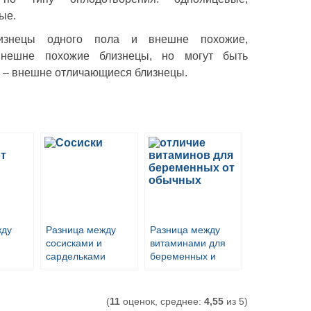
ые.
изнецы одного пола и внешне похожие,
внешне похожие близнецы, но могут быть
е – внешне отличающиеся близнецы.
жду
Разница между
Разница между
сосисками и
витаминами для
сардельками
беременных и
обычными
витаминами
(
11
оценок, среднее:
4,55
из 5)