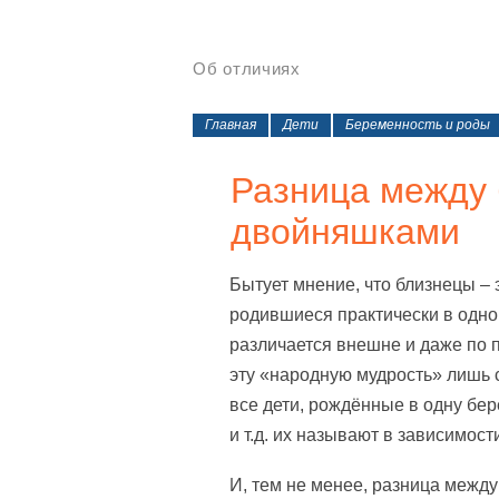
Об отличиях
Главная
Дети
Беременность и роды
Разница между 
двойняшками
Бытует мнение, что близнецы – 
родившиеся практически в одно
различается внешне и даже по 
эту «народную мудрость» лишь 
все дети, рождённые в одну бер
и т.д. их называют в зависимос
И, тем не менее, разница межд