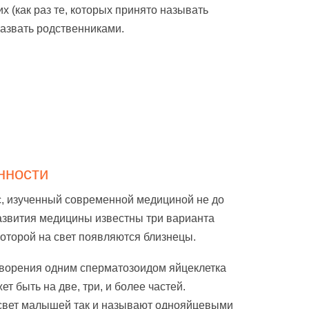
их (как раз те, которых принято называть
азвать родственниками.
нности
, изученный современной медициной не до
азвития медицины известны три варианта
которой на свет появляются близнецы.
ворения одним сперматозоидом яйцеклетка
т быть на две, три, и более частей.
свет малышей так и называют однояйцевыми