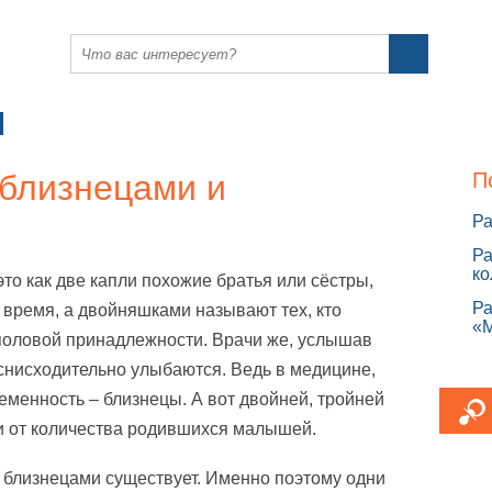
близнецами и
П
Ра
Ра
ко
это как две капли похожие братья или сёстры,
Ра
 время, а двойняшками называют тех, кто
«
половой принадлежности. Врачи же, услышав
снисходительно улыбаются. Ведь в медицине,
еменность – близнецы. А вот двойней, тройней
ти от количества родившихся малышей.
у близнецами существует. Именно поэтому одни