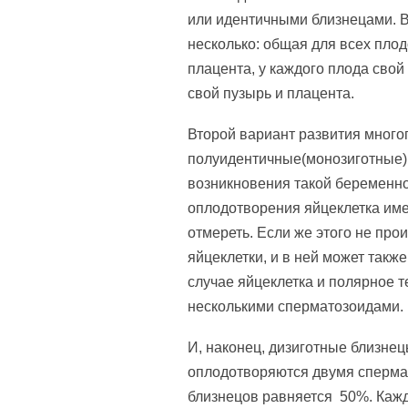
или идентичными близнецами. В
несколько: общая для всех пло
плацента, у каждого плода свой
свой пузырь и плацента.
Второй вариант развития много
полуидентичные(монозиготные) 
возникновения такой беременно
оплодотворения яйцеклетка име
отмереть. Если же этого не прои
яйцеклетки, и в ней может такж
случае яйцеклетка и полярное т
несколькими сперматозоидами.
И, наконец, дизиготные близнец
оплодотворяются двумя спермат
близнецов равняется 50%. Кажд