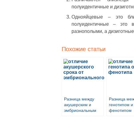
полуидентичные и дизиготн
Однояйцевые – это бл
полуидентичные – это 
разнополыми, а дизиготны
Похожие статьи
Разница между
Разница ме
акушерским и
генотипом и
эмбриональным
фенотипом
сроком