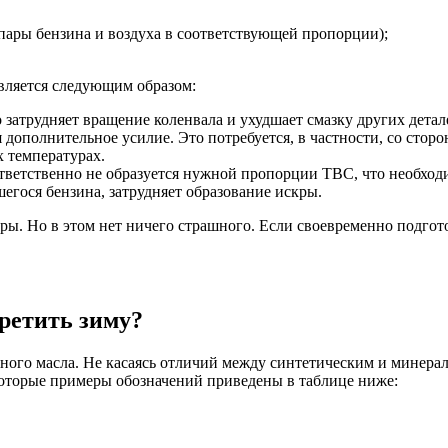
пары бензина и воздуха в соответствующей пропорции);
является следующим образом:
о затрудняет вращение коленвала и ухудшает смазку других дет
дополнительное усилие. Это потребуется, в частности, со сторо
х температурах.
ветственно не образуется нужной пропорции ТВС, что необходи
шегося бензина, затрудняет образование искры.
ы. Но в этом нет ничего страшного. Если своевременно подготов
третить зиму?
ного масла. Не касаясь отличий между синтетическим и минерал
екоторые примеры обозначений приведены в таблице ниже: