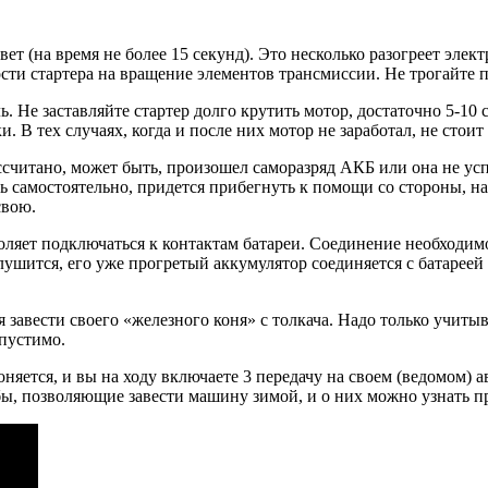
т (на время не более 15 секунд). Это несколько разогреет элект
и стартера на вращение элементов трансмиссии. Не трогайте пе
. Не заставляйте стартер долго крутить мотор, достаточно 5-10 с
ки. В тех случаях, когда и после них мотор не заработал, не сто
считано, может быть, произошел саморазряд АКБ или она не успе
ь самостоятельно, придется прибегнуть к помощи со стороны, 
свою.
оляет подключаться к контактам батареи. Соединение необходимо
лушится, его уже прогретый аккумулятор соединяется с батарее
 завести своего «железного коня» с толкача. Надо только учитыв
пустимо.
яется, и вы на ходу включаете 3 передачу на своем (ведомом) а
бы, позволяющие завести машину зимой, и о них можно узнать п