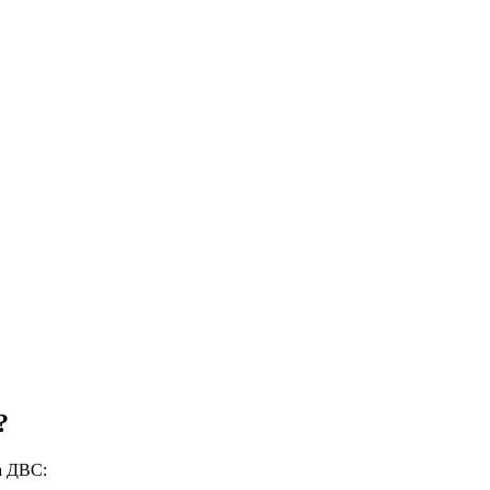
?
а ДВС: