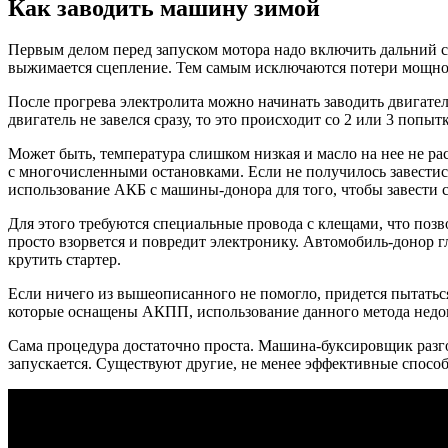
Как заводить машину зимой
Первым делом перед запуском мотора надо включить дальний све
выжимается сцепление. Тем самым исключаются потери мощност
После прогрева электролита можно начинать заводить двигатель
двигатель не завелся сразу, то это происходит со 2 или 3 попыт
Может быть, температура слишком низкая и масло на нее не рас
с многочисленными остановками. Если не получилось завестис
использование АКБ с машины-донора для того, чтобы завести 
Для этого требуются специальные провода с клещами, что позв
просто взорвется и повредит электронику. Автомобиль-донор г
крутить стартер.
Если ничего из вышеописанного не помогло, придется пытаться
которые оснащены АКПП, использование данного метода недо
Сама процедура достаточно проста. Машина-буксировщик разгон
запускается. Существуют другие, не менее эффективные спосо