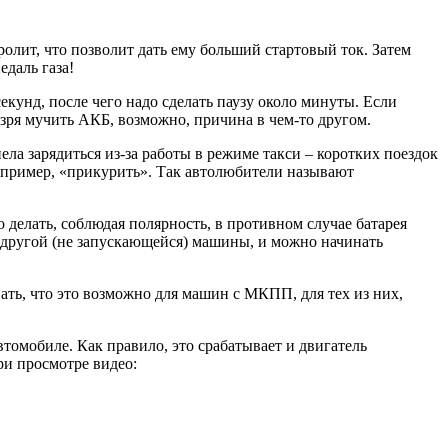
ролит, что позволит дать ему больший стартовый ток. Затем
даль газа!
екунд, после чего надо сделать паузу около минуты. Если
ит зря мучить АКБ, возможно, причина в чем-то другом.
ла зарядиться из-за работы в режиме такси – коротких поездок
например, «прикурить». Так автолюбители называют
 делать, соблюдая полярность, в противном случае батарея
й другой (не запускающейся) машины, и можно начинать
ать, что это возможно для машин с МКПП, для тех из них,
втомобиле. Как правило, это срабатывает и двигатель
ри просмотре видео: