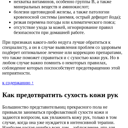
нехватка витаминов, особенно группы B, а также
минеральных веществ и аминокислот;
болезни щитовидной железы, а также патологии
кровеносной системы (анемия, острый дефицит йода);
резкая перемена погоды или климатического пояса;
отсутствие ухода за кожей, игнорирование правил
безопасности при домашней работе.
При признаках какого-либо недуга лучше обратиться к
специалисту, а он в случае выявления проблем со здоровьем
подберет оптимальное лечение или коррекцию препаратами,
что также поможет справиться и с сухостью кожи рук. Но в
любом случае важно помнить о некоторых правилах,
соблюдение которых поспособствует предотвращению этой
неприятности.
к содержанию ↑
Как предотвратить сухость кожи рук
Большинство представительниц прекрасного пола не
привыкли заниматься профилактикой сухости кожи и
задаются вопросом, как увлажнить кожу рук, только в том
случае, когда она уже нуждается в интенсивной терапии.
Наиболее частая ошибка всех дам – заблуждение, что для