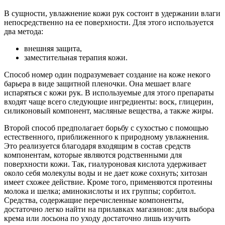
В сущности, увлажнение кожи рук состоит в удержании влаги
непосредственно на ее поверхности. Для этого используется
два метода:
внешняя защита,
заместительная терапия кожи.
Способ номер один подразумевает создание на коже некого
барьера в виде защитной пленочки. Она мешает влаге
испаряться с кожи рук. В используемые для этого препараты
входят чаще всего следующие ингредиенты: воск, глицерин,
силиконовый компонент, масляные вещества, а также жиры.
Второй способ предполагает борьбу с сухостью с помощью
естественного, приближенного к природному увлажнения.
Это реализуется благодаря входящим в состав средств
компонентам, которые являются родственными для
поверхности кожи. Так, гиалуроновая кислота удерживает
около себя молекулы воды и не дает коже сохнуть; хитозан
имеет схожее действие. Кроме того, применяются протеины
молока и шелка; аминокислоты и их группы; сорбитол.
Средства, содержащие перечисленные компоненты,
достаточно легко найти на прилавках магазинов: для выбора
крема или лосьона по уходу достаточно лишь изучить