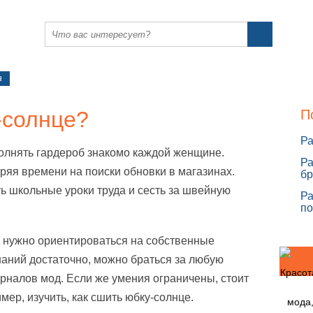
а
-солнце?
П
Ра
олнять гардероб знакомо каждой женщине.
Ра
еряя времени на поиски обновки в магазинах.
бр
ь школьные уроки труда и сесть за швейную
Ра
по
 нужно ориентироваться на собственные
наний достаточно, можно браться за любую
рналов мод. Если же умения ограничены, стоит
мер, изучить, как сшить юбку-солнце.