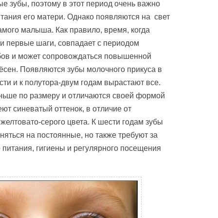
е зубы, поэтому в этот период очень важно
итания его матери. Однако появляются на свет
амого малыша. Как правило, время, когда
и первые шаги, совпадает с периодом
бов и может сопровождаться повышенной
ёсен. Появляются зубы молочного прикуса в
ти и к полутора-двум годам вырастают все.
ньше по размеру и отличаются своей формой
еют синеватый оттенок, в отличие от
желтовато-серого цвета. К шести годам зубы
няться на постоянные, но также требуют за
о питания, гигиены и регулярного посещения