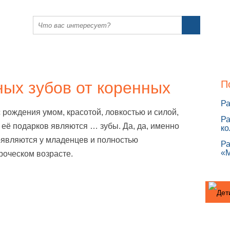
ых зубов от коренных
П
Ра
 рождения умом, красотой, ловкостью и силой,
Ра
 её подарков являются … зубы. Да, да, именно
ко
появляются у младенцев и полностью
Ра
«
роческом возрасте.