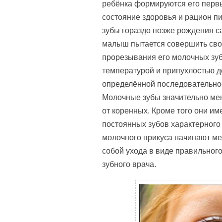
ребёнка формируются его первы
состояние здоровья и рацион п
зубы гораздо позже рождения с
малыш пытается совершить сво
прорезывания его молочных зу
температурой и припухлостью д
определённой последовательнос
Молочные зубы значительно ме
от коренных. Кроме того они им
постоянных зубов характерного 
молочного прикуса начинают ме
собой ухода в виде правильног
зубного врача.