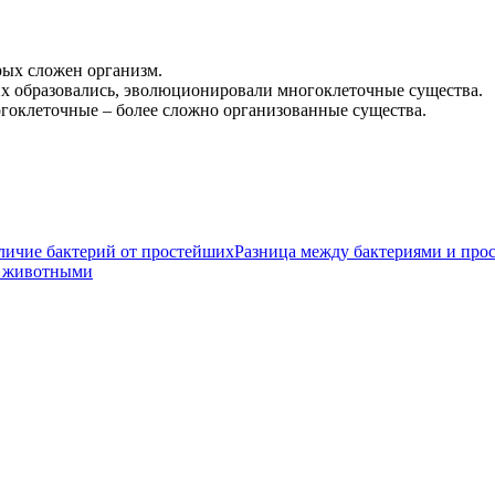
рых сложен организм.
их образовались, эволюционировали многоклеточные существа.
оклеточные – более сложно организованные существа.
Разница между бактериями и пр
и животными