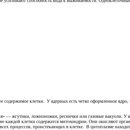
е усиливают способность вида к выживаемости. Одноклеточны
е содержимое клетки. У ядерных есть четко оформленное ядро,
я» — жгутики, ложноножки, реснички или газовые вакуоли. У к
дине каждой клетки содержатся митохондрии. Они окисляют орг
 всех процессов, проистекающих в клетке. В цитоплазме находи