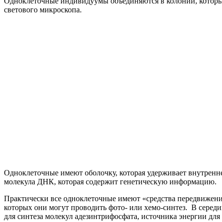
Одноклеточные индивидуумы объединяются в колонии, которы
светового микроскопа.
Одноклеточные имеют оболочку, которая удерживает внутренне
молекула ДНК, которая содержит генетическую информацию.
Практически все одноклеточные имеют «средства передвижени
которых они могут проводить фото- или хемо-синтез. В сере
для синтеза молекул адезинтрифосфата, источника энергии для