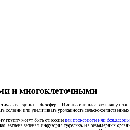
ми и многоклеточными
атические единицы биосферы. Именно они населяют нашу плане
ь болезни или увеличивать урожайность сельскохозяйственных 
 эту группу могут быть отнесены
как прокариоты или безъядерные
я, эвглена зеленая, инфузория-туфелька. Из безъядерных орга