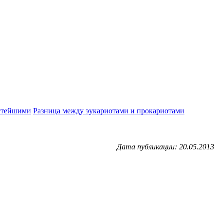
остейшими
Разница между эукариотами и прокариотами
Дата публикации: 20.05.2013