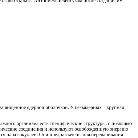
е были открыты Антонием Левенгуком после создания им
 защищенное ядерной оболочкой. У безъядерных – крупная
аждого организма есть специфические структуры, с помощью
анические соединения и используют освобожденную энергию
тся пара вакуолей. Они предназначены для переваривания