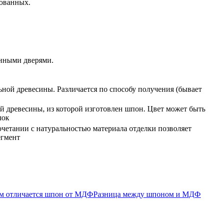
рованных.
анными дверями.
ьной древесины. Различается по способу получения (бывает
й древесины, из которой изготовлен шпон. Цвет может быть
лок
очетании с натуральностью материала отделки позволяет
егмент
Разница между шпоном и МДФ