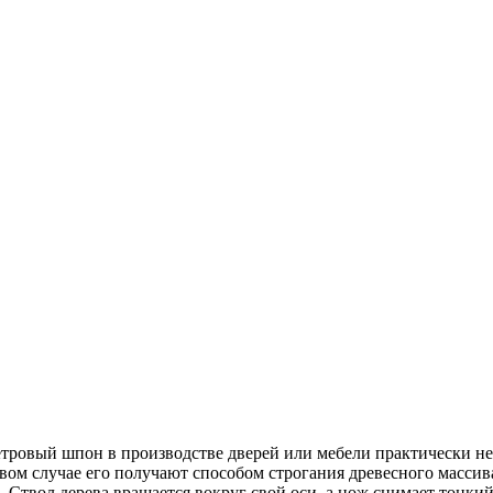
тровый шпон в производстве дверей или мебели практически не 
ом случае его получают способом строгания древесного массива
 Ствол дерева вращается вокруг свой оси, а нож снимает тонк