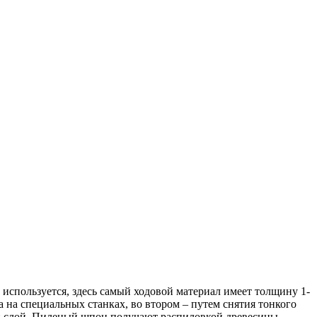
используется, здесь самый ходовой материал имеет толщину 1-
 на специальных станках, во втором – путем снятия тонкого
ий слой. Пиленый шпон получают распиловкой древесины.