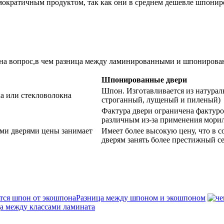
мократичным продуктом, так как они в среднем дешевле шпони
ь на вопрос,в чем разница между ламинированными и шпониров
Шпонированные двери
Шпон. Изготавливается из натурал
ка или стекловолокна
строганный, лущеный и пиленый)
Фактура двери ограничена фактуро
различным из-за применения мори
ыми дверями цены занимает
Имеет более высокую цену, что в с
дверям занять более престижный с
Разница между шпоном и экошпоном
а между классами ламината