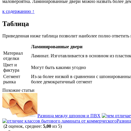
маловероятна. Ламинированные двери можно назвать более де
к содержанию ↑
Таблица
Приведенная ниже таблица позволит наиболее полно ответит
Ламинированные двери
Материал
Ламинат. Изготавливается в основном из пласти
отделки
Цвет и
Могут быть какими угодно
фактура
Сегмент
Из-за более низкой в сравнении с шпонированн
рынка
более демократичный сегмент
Похожие статьи
Разница между шпоном и ПВХ
Разниц
(
2
оценок, среднее:
5,00
из 5)