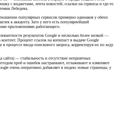
ешку с виджетами, лента новостей, ссылки на сервисы и где-то
темия Лебедева.
 в отношении популярных сервисов примерно одинаков у обеих
елек к аккаунту. Зато у него есть популярнейший
 этими приложениями работающего.
елевантности результатов Google и несколько более низкой —
а контент. Процент ссылок на копипаст в выдаче Google
е в процессе ввода поискового запроса, корректируя их по ходу
ьца сайта) — стабильность и отсутствие неприятных
 методом проб и ошибок настраивают, отлаживают и изменяют
oogle очень оперативно добавляет в индекс новые страницы, у