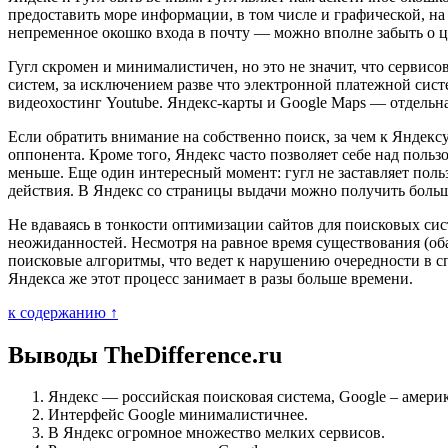
предоставить море информации, в том числе и графической, на
непременное окошко входа в почту — можно вполне забыть о ц
Гугл скромен и минималистичен, но это не значит, что сервисо
систем, за исключением разве что электронной платежной сист
видеохостинг Youtube. Яндекс-карты и Google Maps — отдельна
Если обратить внимание на собственно поиск, за чем к Яндекс
оппонента. Кроме того, Яндекс часто позволяет себе над поль
меньше. Еще один интересный момент: гугл не заставляет польз
действия. В Яндекс со страницы выдачи можно получить боль
Не вдаваясь в тонкости оптимизации сайтов для поисковых сист
неожиданностей. Несмотря на равное время существования (об
поисковые алгоритмы, что ведет к нарушению очередности в сп
Яндекса же этот процесс занимает в разы больше времени.
к содержанию ↑
Выводы TheDifference.ru
Яндекс — российская поисковая система, Google – амери
Интерфейс Google минималистичнее.
В Яндекс огромное множество мелких сервисов.