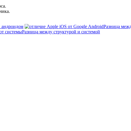
са.
чика.
и андроидом
Разница межд
Разница между структурой и системой