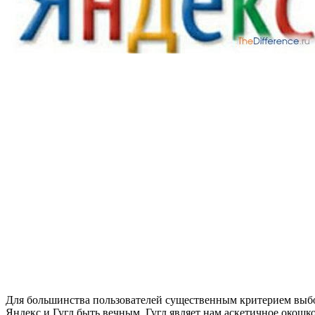
Для большинства пользователей существенным критерием выбо
Яндекс и Гугл быть вечным. Гугл являет нам аскетичное окошко