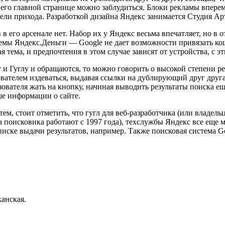
 его главной странице можно заблудиться. Блоки рекламы вперем
ели прихода. Разработкой дизайна Яндекс занимается Студия Ар
в в его арсенале нет. Набор их у Яндекс весьма впечатляет, но
емы Яндекс.Деньги — Google не дает возможности привязать кош
я тема, и предпочтения в этом случае зависят от устройства, с
у и Гуглу и обращаются, то можно говорить о высокой степени р
зователем издеваться, выдавая ссылки на дублирующий друг друг
ователя жать на кнопку, начиная выводить результаты поиска ещ
ше информации о сайте.
ем, стоит отметить, что гугл для веб-разработчика (или владел
а поисковика работают с 1997 года), техслужбы Яндекс все еще
иске выдачи результатов, например. Также поисковая система G
канская.