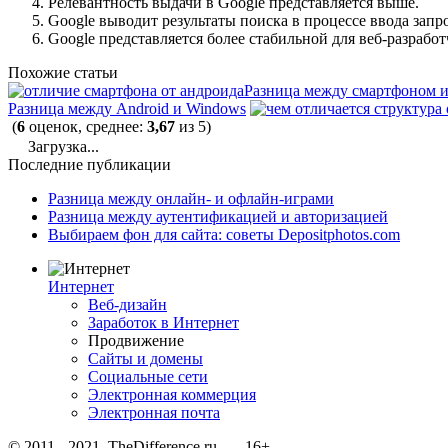
Релевантность выдачи в Google представляется выше.
Google выводит результаты поиска в процессе ввода запро
Google представляется более стабильной для веб-разработ
Похожие статьи
Разница между смартфоном 
Разница между Android и Windows
(
6
оценок, среднее:
3,67
из 5)
Загрузка...
Последние публикации
Разница между онлайн- и офлайн-играми
Разница между аутентификацией и авторизацией
Выбираем фон для сайта: советы Depositphotos.com
Интернет
Веб-дизайн
Заработок в Интернет
Продвижение
Сайты и домены
Социальные сети
Электронная коммерция
Электронная почта
© 2011 - 2021 TheDifference.ru. 16+