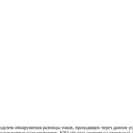
дулем обнаружения разницы токов, проходящих через данное у
ходит размыкание контактов. УЗО обычно состоит из отдельных