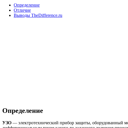
Определение
Отличие
Выводы TheDifference.ru
Определение
УЗО
— электротехнический прибор защиты, оборудованный мо
дифференциальным током какого-то заданного значения проис