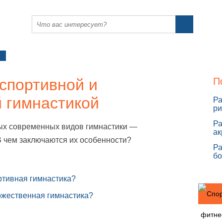
а
спортивной и
П
 гимнастикой
Ра
ри
Ра
ых современных видов гимнастики —
ак
В чем заключаются их особенности?
Ра
бо
ртивная гимнастика?
ожественная гимнастика?