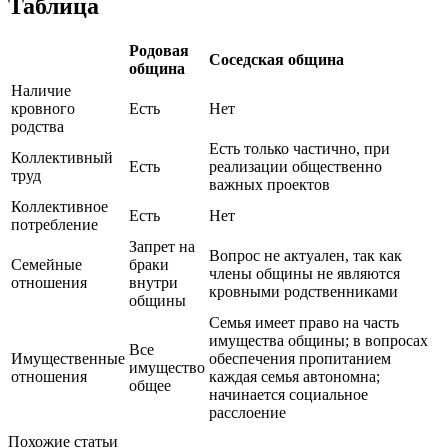
Таблица
Родовая
Соседская община
община
Наличие
кровного
Есть
Нет
родства
Есть только частично, при
Коллективный
Есть
реализации общественно
труд
важных проектов
Коллективное
Есть
Нет
потребление
Запрет на
Вопрос не актуален, так как
Семейные
браки
члены общины не являются
отношения
внутри
кровными родственниками
общины
Семья имеет право на часть
имущества общины; в вопросах
Все
Имущественные
обеспечения пропитанием
имущество
отношения
каждая семья автономна;
общее
начинается социальное
расслоение
Похожие статьи