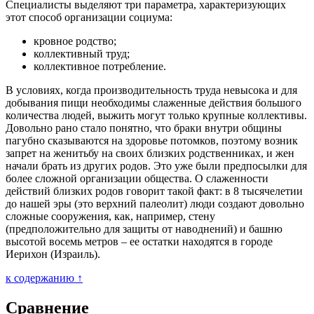
Специалисты выделяют три параметра, характеризующих
этот способ организации социума:
кровное родство;
коллективный труд;
коллективное потребление.
В условиях, когда производительность труда невысока и для
добывания пищи необходимы слаженные действия большого
количества людей, выжить могут только крупные коллективы.
Довольно рано стало понятно, что браки внутри общины
пагубно сказываются на здоровье потомков, поэтому возник
запрет на женитьбу на своих близких родственниках, и жен
начали брать из других родов. Это уже были предпосылки для
более сложной организации общества. О слаженности
действий близких родов говорит такой факт: в 8 тысячелетии
до нашей эры (это верхний палеолит) люди создают довольно
сложные сооружения, как, например, стену
(предположительно для защиты от наводнений) и башню
высотой восемь метров – ее остатки находятся в городе
Иерихон (Израиль).
к содержанию ↑
Сравнение