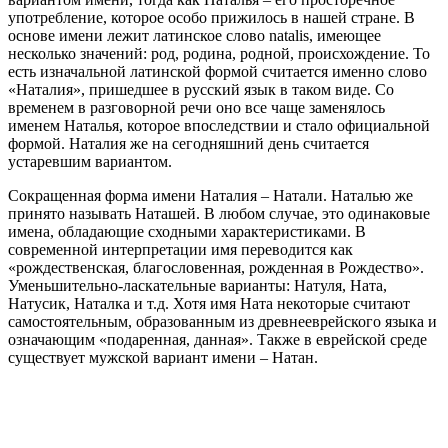
употребление, которое особо прижилось в нашей стране. В
основе имени лежит латинское слово natalis, имеющее
несколько значений: род, родина, родной, происхождение. То
есть изначальной латинской формой считается именно слово
«Наталия», пришедшее в русский язык в таком виде. Со
временем в разговорной речи оно все чаще заменялось
именем Наталья, которое впоследствии и стало официальной
формой. Наталия же на сегодняшний день считается
устаревшим вариантом.
Сокращенная форма имени Наталия – Натали. Наталью же
принято называть Наташей. В любом случае, это одинаковые
имена, обладающие сходными характеристиками. В
современной интерпретации имя переводится как
«рождественская, благословенная, рожденная в Рождество».
Уменьшительно-ласкательные варианты: Натуля, Ната,
Натусик, Наталка и т.д. Хотя имя Ната некоторые считают
самостоятельным, образованным из древнееврейского языка и
означающим «подаренная, данная». Также в еврейской среде
существует мужской вариант имени – Натан.